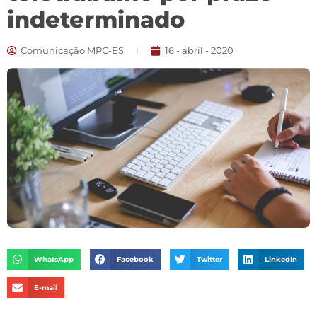
indeterminado
Comunicação MPC-ES
16 - abril - 2020
WhatsApp
Facebook
Twitter
LinkedIn
E-mail