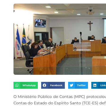
WhatsApp
Facebook
Twitter
Link
O Ministério Público de Contas (MPC) protocol
Contas do Estado do Espírito Santo (TCE-ES) defi