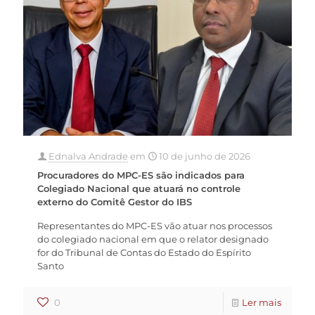
Ednalva Andrade
em
10 de junho de 2026
Procuradores do MPC-ES são indicados para
Colegiado Nacional que atuará no controle
externo do Comitê Gestor do IBS
Representantes do MPC-ES vão atuar nos processos
do colegiado nacional em que o relator designado
for do Tribunal de Contas do Estado do Espírito
Santo
0
Ler mais