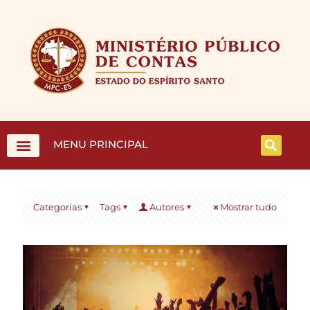
MENU PRINCIPAL
Categorias
Tags
Autores
Mostrar tudo