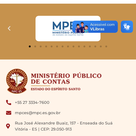
+55 27 3334-7600
mpces@mpc.es.gov.br
Rua José Alexandre Buaiz, 157 - Enseada do Suá
Vitória - ES | CEP: 29.050-913