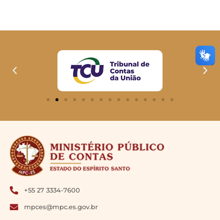
+55 27 3334-7600
mpces@mpc.es.gov.br