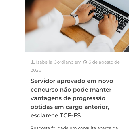
Isabella Gordiano
em
6 de agosto de
2026
Servidor aprovado em novo
concurso não pode manter
vantagens de progressão
obtidas em cargo anterior,
esclarece TCE-ES
Resposta foi dada em consulta acerca da