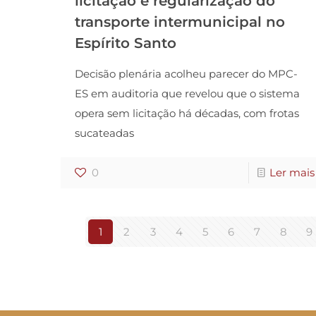
licitação e regularização do
transporte intermunicipal no
Espírito Santo
Decisão plenária acolheu parecer do MPC-
ES em auditoria que revelou que o sistema
opera sem licitação há décadas, com frotas
sucateadas
0
Ler mais
1
2
3
4
5
6
7
8
9