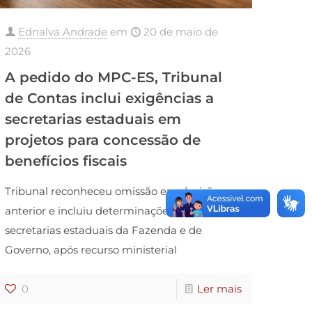
Ednalva Andrade
em
20 de maio de
2026
A pedido do MPC-ES, Tribunal
de Contas inclui exigências a
secretarias estaduais em
projetos para concessão de
benefícios fiscais
Tribunal reconheceu omissão em decisão
anterior e incluiu determinações às
secretarias estaduais da Fazenda e de
Governo, após recurso ministerial
0
Ler mais