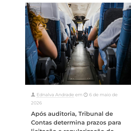
Ednalva Andrade
em
6 de maio de
2026
Após auditoria, Tribunal de
Contas determina prazos para