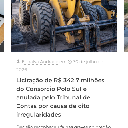
Ednalva Andrade
em
30 de julho de
2026
Licitação de R$ 342,7 milhões
do Consórcio Polo Sul é
anulada pelo Tribunal de
Contas por causa de oito
irregularidades
Decisão reconheceu falhas graves no pregão