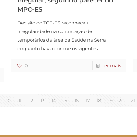
irregular, seguindo parecer do
MPC-ES
Decisão do TCE-ES reconheceu
irregularidade na contratação de
temporários da área da Saúde na Serra
enquanto havia concursos vigentes
0
Ler mais
10
11
12
13
14
15
16
17
18
19
20
21