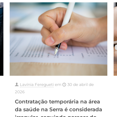
Lavínia Feregueti
em
30 de abril de
2026
Contratação temporária na área
da saúde na Serra é considerada