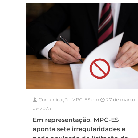
Comunicação MPC-ES
em
27 de março
de 2025
Em representação, MPC-ES
aponta sete irregularidades e