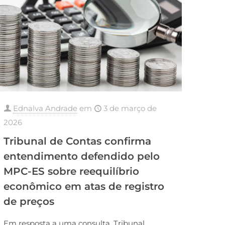
Ednalva Andrade
em
3 de março de
2026
Tribunal de Contas confirma
entendimento defendido pelo
MPC-ES sobre reequilíbrio
econômico em atas de registro
de preços
Em resposta a uma consulta, Tribunal