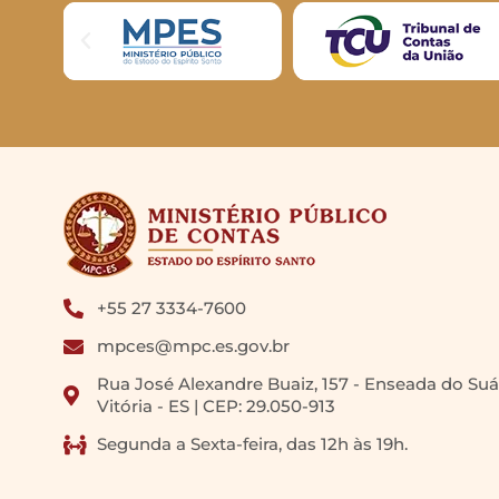
+55 27 3334-7600
mpces@mpc.es.gov.br
Rua José Alexandre Buaiz, 157 - Enseada do Suá
Vitória - ES | CEP: 29.050-913
Segunda a Sexta-feira, das 12h às 19h.