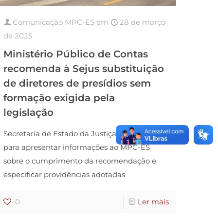
Comunicação MPC-ES
em
28 de março
de 2025
Ministério Público de Contas
recomenda à Sejus substituição
de diretores de presídios sem
formação exigida pela
legislação
Secretaria de Estado da Justiça tem 10 dias
para apresentar informações ao MPC-ES
sobre o cumprimento da recomendação e
especificar providências adotadas
0
Ler mais