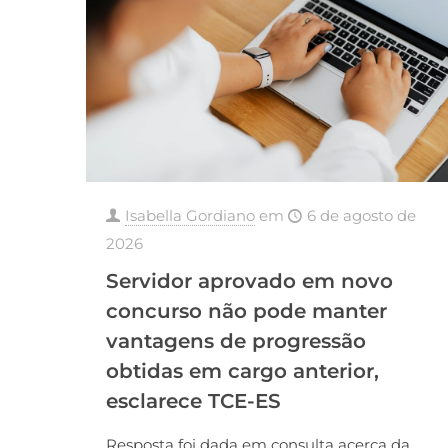
Isabella Gordiano
em
6 de agosto de
2026
Servidor aprovado em novo
concurso não pode manter
vantagens de progressão
obtidas em cargo anterior,
esclarece TCE-ES
Resposta foi dada em consulta acerca da