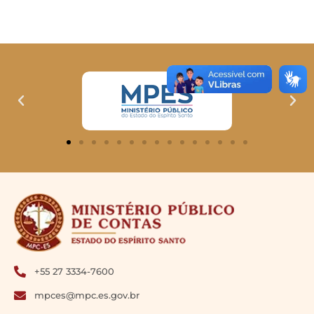
+55 27 3334-7600
mpces@mpc.es.gov.br