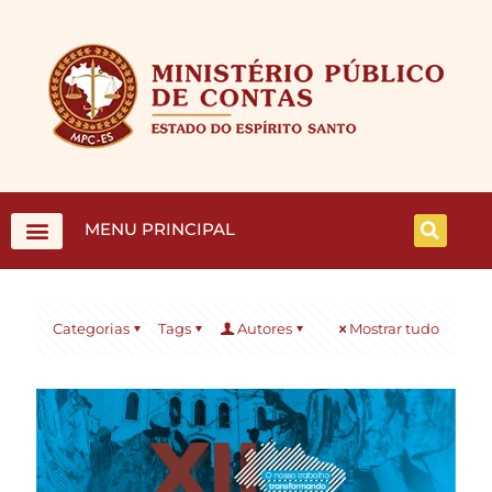
MENU PRINCIPAL
Categorias
Tags
Autores
Mostrar tudo