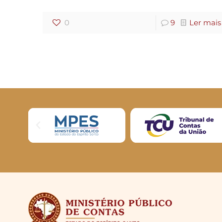
0
9
Ler mais