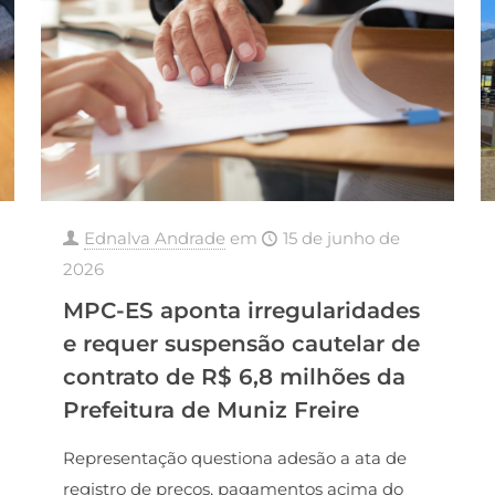
Ednalva Andrade
em
15 de junho de
2026
MPC-ES aponta irregularidades
e requer suspensão cautelar de
contrato de R$ 6,8 milhões da
Prefeitura de Muniz Freire
Representação questiona adesão a ata de
registro de preços, pagamentos acima do