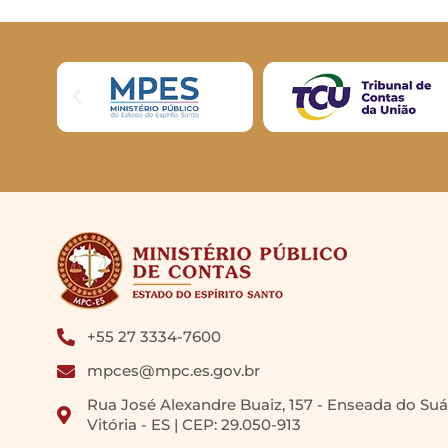
+55 27 3334-7600
mpces@mpc.es.gov.br
Rua José Alexandre Buaiz, 157 - Enseada do Suá
Vitória - ES | CEP: 29.050-913