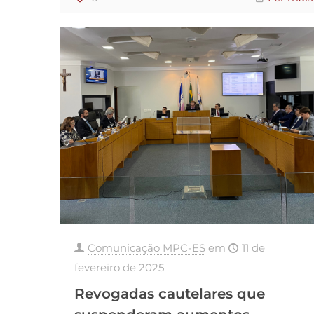
Comunicação MPC-ES
em
11 de
fevereiro de 2025
Revogadas cautelares que