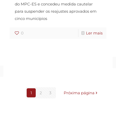
do MPC-ES e concedeu medida cautelar
para suspender os reajustes aprovados em
cinco municípios
0
Ler mais
1
2
3
Próxima página