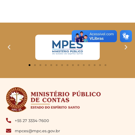
+55 27 3334-7600
mpces@mpc.es.gov.br