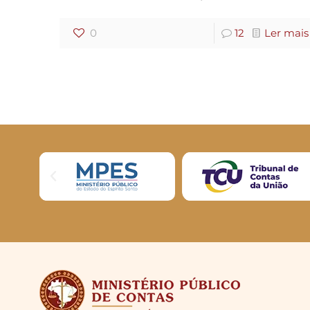
0
12
Ler mais