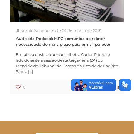
administrador
em
24 de março de 2015
Auditoria Rodosol: MPC comunica ao relator
necessidade de mais prazo para emitir parecer
Em ofício enviado ao conselheiro Carlos Ranna e
lido durante a sessão desta terça-feira (24) do
Plenário do Tribunal de Contas do Estado do Espírito
Santo
[…]
0
0
Ler mais