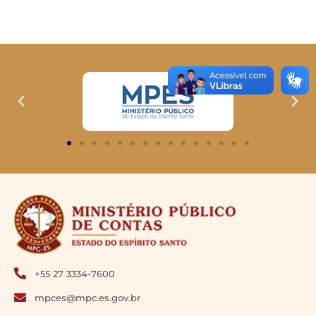
+55 27 3334-7600
mpces@mpc.es.gov.br