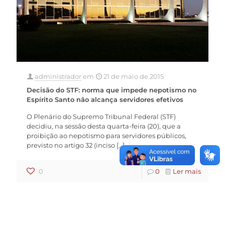
administrador
em
21 de maio de 2015
Decisão do STF: norma que impede nepotismo no
Espírito Santo não alcança servidores efetivos
O Plenário do Supremo Tribunal Federal (STF)
decidiu, na sessão desta quarta-feira (20), que a
proibição ao nepotismo para servidores públicos,
previsto no artigo 32 (inciso
[…]
0
0
Ler mais