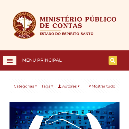
MENU PRINCIPAL
Categorias
Tags
Autores
Mostrar tudo