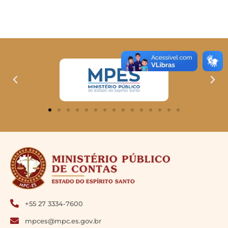
+55 27 3334-7600
mpces@mpc.es.gov.br