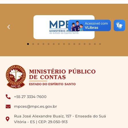
+55 27 3334-7600
mpces@mpc.es.gov.br
Rua José Alexandre Buaiz, 157 - Enseada do Suá
Vitória - ES | CEP: 29.050-913