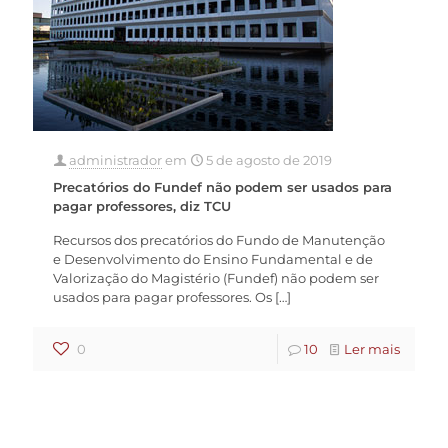
administrador
em
5 de agosto de 2019
Precatórios do Fundef não podem ser usados para
pagar professores, diz TCU
Recursos dos precatórios do Fundo de Manutenção
e Desenvolvimento do Ensino Fundamental e de
Valorização do Magistério (Fundef) não podem ser
usados para pagar professores. Os
[…]
0
10
Ler mais