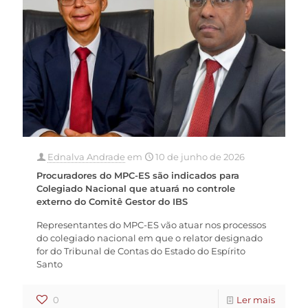
Ednalva Andrade
em
10 de junho de 2026
Procuradores do MPC-ES são indicados para
Colegiado Nacional que atuará no controle
externo do Comitê Gestor do IBS
Representantes do MPC-ES vão atuar nos processos
do colegiado nacional em que o relator designado
for do Tribunal de Contas do Estado do Espírito
Santo
0
Ler mais