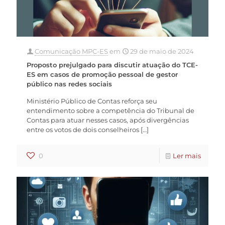
Comunicação MPC-ES
em
29 de maio de 2024
Proposto prejulgado para discutir atuação do TCE-
ES em casos de promoção pessoal de gestor
público nas redes sociais
Ministério Público de Contas reforça seu
entendimento sobre a competência do Tribunal de
Contas para atuar nesses casos, após divergências
entre os votos de dois conselheiros
[…]
0
Ler mais