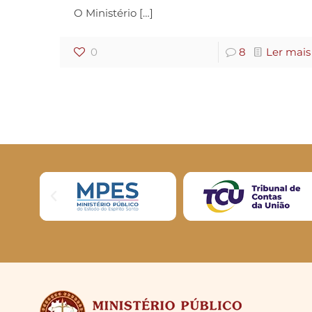
O Ministério
[…]
0
8
Ler mais