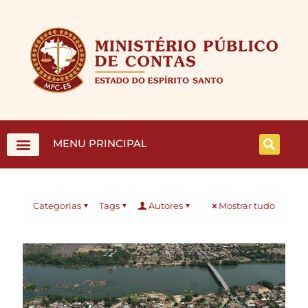
MENU PRINCIPAL
Categorias
Tags
Autores
Mostrar tudo