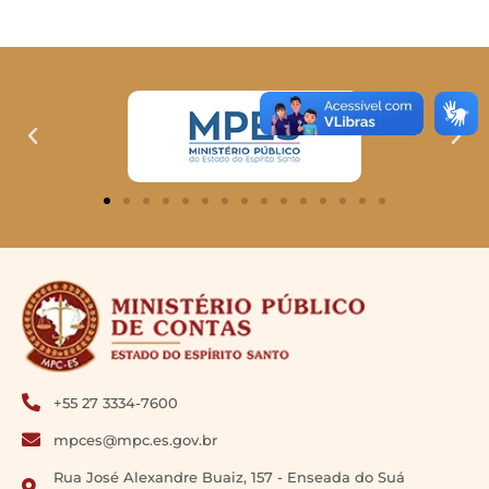
+55 27 3334-7600
mpces@mpc.es.gov.br
Rua José Alexandre Buaiz, 157 - Enseada do Suá