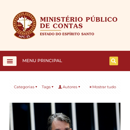
MENU PRINCIPAL
Categorias
Tags
Autores
Mostrar tudo