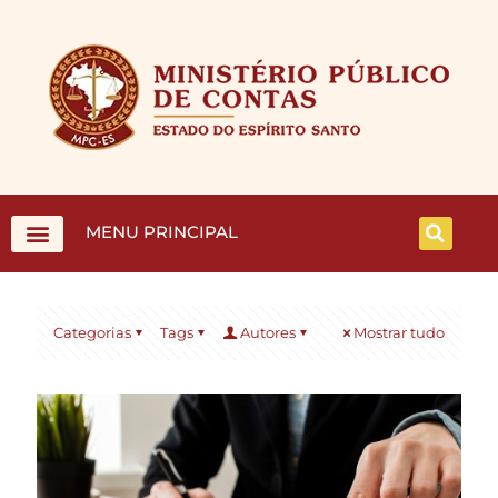
MENU PRINCIPAL
Categorias
Tags
Autores
Mostrar tudo