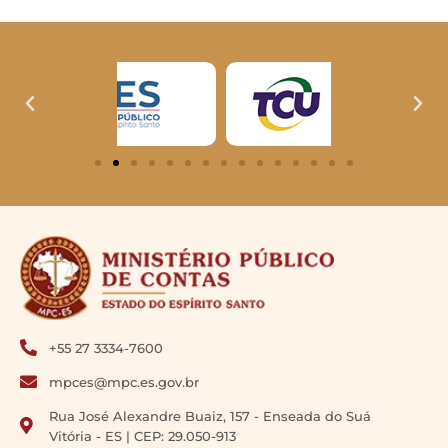
+55 27 3334-7600
mpces@mpc.es.gov.br
Rua José Alexandre Buaiz, 157 - Enseada do Suá
Vitória - ES | CEP: 29.050-913