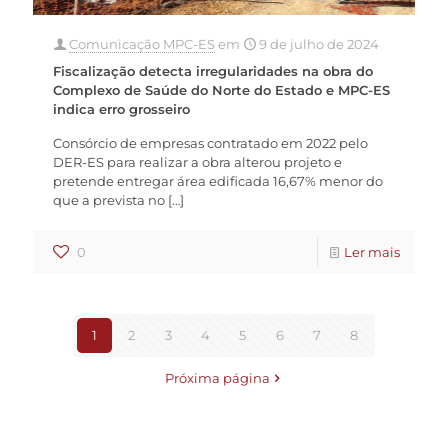
Comunicação MPC-ES
em
9 de julho de 2024
Fiscalização detecta irregularidades na obra do
Complexo de Saúde do Norte do Estado e MPC-ES
indica erro grosseiro
Consórcio de empresas contratado em 2022 pelo
DER-ES para realizar a obra alterou projeto e
pretende entregar área edificada 16,67% menor do
que a prevista no
[…]
0
Ler mais
1
2
3
4
5
6
7
8
Próxima página