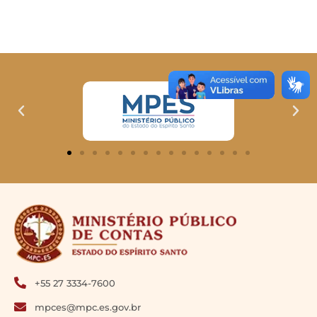
+55 27 3334-7600
mpces@mpc.es.gov.br