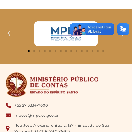
+55 27 3334-7600
mpces@mpc.es.gov.br
Rua José Alexandre Buaiz, 157 - Enseada do Suá
Vitória - ES | CEP: 29.050-913