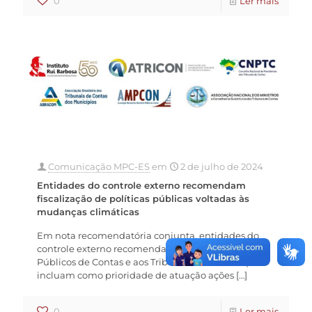
0
Ler mais
Comunicação MPC-ES
em
2 de julho de 2024
Entidades do controle externo recomendam
fiscalização de políticas públicas voltadas às
mudanças climáticas
Em nota recomendatória conjunta, entidades do
controle externo recomendam aos Ministérios
Públicos de Contas e aos Tribunais de Contas que
incluam como prioridade de atuação ações
[…]
0
Ler mais