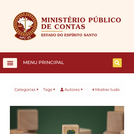
MENU PRINCIPAL
Categorias
Tags
Autores
Mostrar tudo