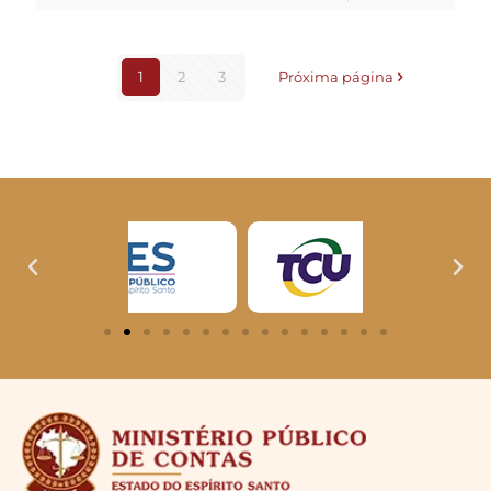
1
2
3
Próxima página