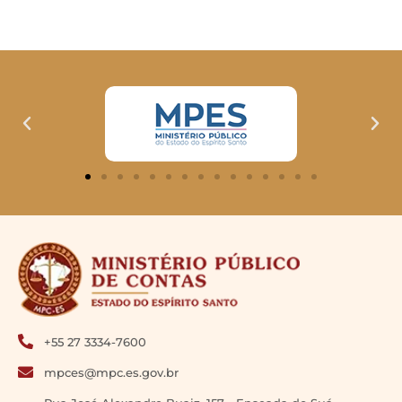
+55 27 3334-7600
mpces@mpc.es.gov.br