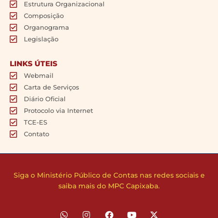
Estrutura Organizacional
Composição
Organograma
Legislação
LINKS ÚTEIS
Webmail
Carta de Serviços
Diário Oficial
Protocolo via Internet
TCE-ES
Contato
Siga o Ministério Público de Contas nas redes sociais e
saiba mais do MPC Capixaba.