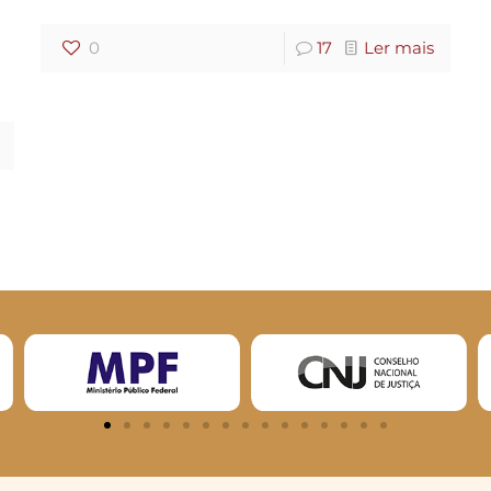
0
17
Ler mais