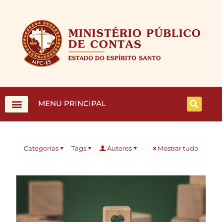
MENU PRINCIPAL
Categorias
Tags
Autores
Mostrar tudo