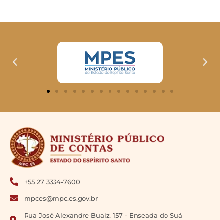
+55 27 3334-7600
mpces@mpc.es.gov.br
Rua José Alexandre Buaiz, 157 - Enseada do Suá