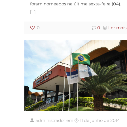
foram nomeados na última sexta-feira (04).
[…]
0
0
Ler mais
administrador
em
11 de junho de 2014