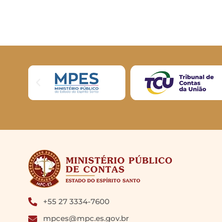
+55 27 3334-7600
mpces@mpc.es.gov.br