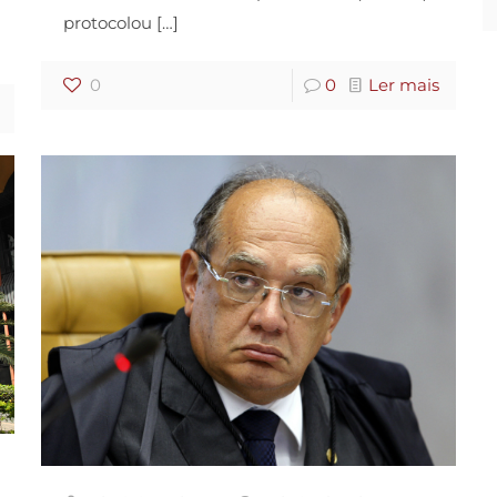
protocolou
[…]
0
0
Ler mais