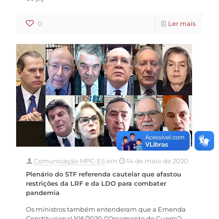
0
Ler mais
Comunicação MPC-ES
em
14 de maio de 2020
Plenário do STF referenda cautelar que afastou
restrições da LRF e da LDO para combater
pandemia
Os ministros também entenderam que a Emenda
Constitucional 106/2020 (“Orçamento de Guerra”)