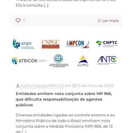
ES) à consulta
[…]
0
Ler mais
Comunicação MPC-ES
em
21 de maio de 2020
Entidades emitem nota conjunta sobre MP 966,
que dificulta responsabilização de agentes
públicos
Diversas entidades ligadas ao controle externo e ao
Ministério Público de todo o Brasil emitiram nota
conjunta sobre a Medida Provisória (MP) 966, de 13
de
[…]