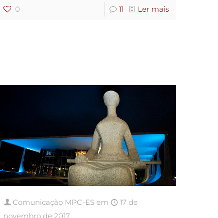
0
11
Ler mais
Comunicação MPC-ES
em
17 de
novembro de 2017