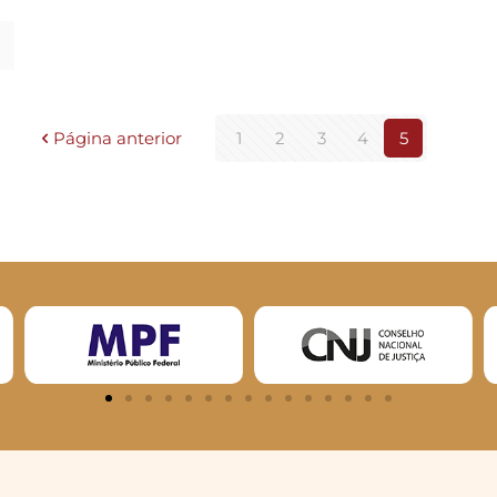
Página anterior
1
2
3
4
5