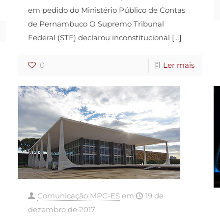
em pedido do Ministério Público de Contas
de Pernambuco O Supremo Tribunal
Federal (STF) declarou inconstitucional
[…]
0
Ler mais
Comunicação MPC-ES
em
19 de
dezembro de 2017