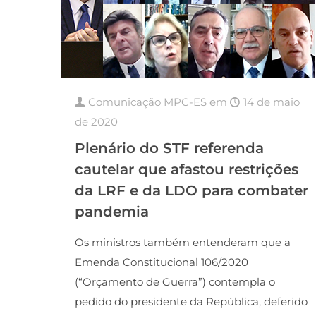
Comunicação MPC-ES
em
14 de maio
de 2020
Plenário do STF referenda
cautelar que afastou restrições
da LRF e da LDO para combater
pandemia
Os ministros também entenderam que a
Emenda Constitucional 106/2020
(“Orçamento de Guerra”) contempla o
pedido do presidente da República, deferido