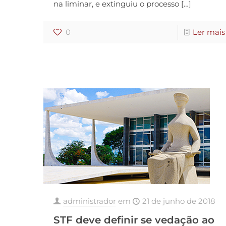
na liminar, e extinguiu o processo
[…]
0
Ler mais
administrador
em
21 de junho de 2018
STF deve definir se vedação ao