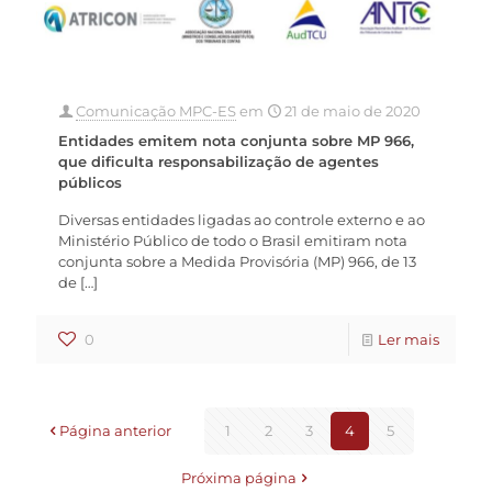
Comunicação MPC-ES
em
21 de maio de 2020
Entidades emitem nota conjunta sobre MP 966,
que dificulta responsabilização de agentes
públicos
Diversas entidades ligadas ao controle externo e ao
Ministério Público de todo o Brasil emitiram nota
conjunta sobre a Medida Provisória (MP) 966, de 13
de
[…]
0
Ler mais
Página anterior
1
2
3
4
5
Próxima página