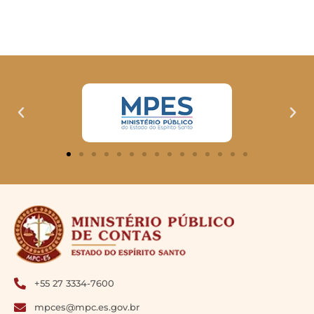
+55 27 3334-7600
mpces@mpc.es.gov.br