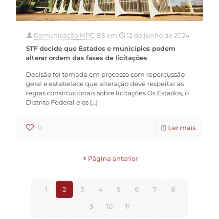
Comunicação MPC-ES
em
12 de junho de 2024
STF decide que Estados e municípios podem
alterar ordem das fases de licitações
Decisão foi tomada em processo com repercussão
geral e estabelece que alteração deve respeitar as
regras constitucionais sobre licitações Os Estados, o
Distrito Federal e os
[…]
0
Ler mais
Página anterior
1
2
3
4
5
6
7
8
9
10
11