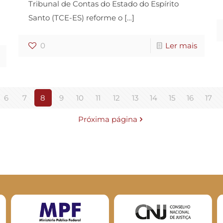
Tribunal de Contas do Estado do Espírito
Santo (TCE-ES) reforme o
[…]
0
Ler mais
6
7
8
9
10
11
12
13
14
15
16
17
Próxima página