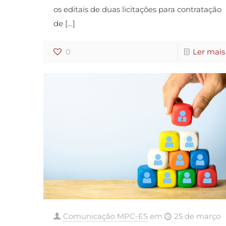
os editais de duas licitações para contratação
de
[…]
0
Ler mais
Comunicação MPC-ES
em
25 de março