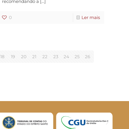
recomendando a
[…]
0
Ler mais
18
19
20
21
22
23
24
25
26