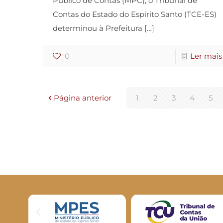
Público de Contas (MPC), o Tribunal de
Contas do Estado do Espírito Santo (TCE-ES)
determinou à Prefeitura
[…]
0
Ler mais
Página anterior
1
2
3
4
5