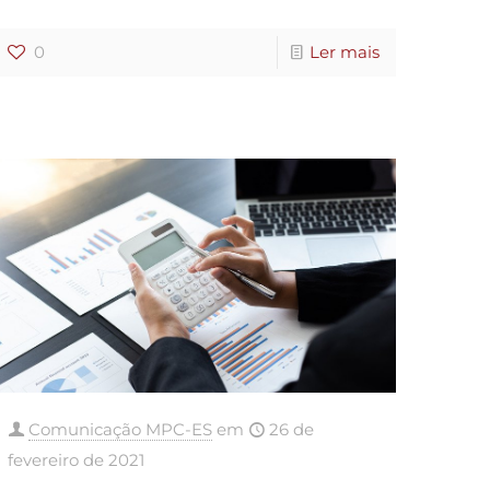
0
Ler mais
Comunicação MPC-ES
em
26 de
fevereiro de 2021