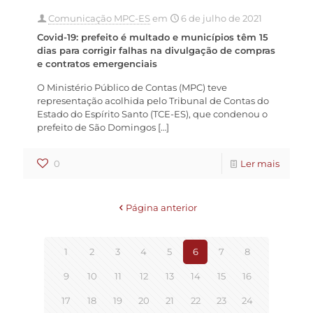
Comunicação MPC-ES
em
6 de julho de 2021
Covid-19: prefeito é multado e municípios têm 15
dias para corrigir falhas na divulgação de compras
e contratos emergenciais
O Ministério Público de Contas (MPC) teve
representação acolhida pelo Tribunal de Contas do
Estado do Espírito Santo (TCE-ES), que condenou o
prefeito de São Domingos
[…]
0
Ler mais
Página anterior
1
2
3
4
5
6
7
8
9
10
11
12
13
14
15
16
17
18
19
20
21
22
23
24