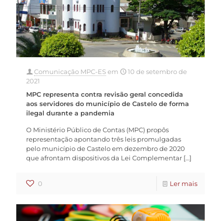
Comunicação MPC-ES
em
10 de setembro de
2021
MPC representa contra revisão geral concedida
aos servidores do município de Castelo de forma
ilegal durante a pandemia
O Ministério Público de Contas (MPC) propôs
representação apontando três leis promulgadas
pelo município de Castelo em dezembro de 2020
que afrontam dispositivos da Lei Complementar
[…]
0
Ler mais