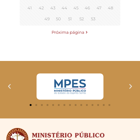
41
42
43
44
45
46
47
48
49
50
51
52
53
Próxima página