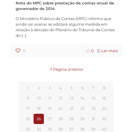
Nota do MPC sobre prestação de contas anual de
governador de 2014
O Ministério Público de Contas (MPC) informa que
ainda vai avaliar se adotará alguma medida em
relação à decisão do Plenário do Tribunal de Contas
do
[…]
0
0
Ler mais
Página anterior
1
2
3
4
5
6
7
8
9
10
11
12
13
14
15
16
17
18
19
20
21
22
23
24
25
26
27
28
29
30
31
32
33
34
35
36
37
38
39
40