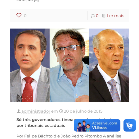
0
0
Ler mais
administrador
em
20 de julho de 2015
Só três governadores tiveram contas rejeitadas
por tribunais estaduais
Por Felipe Bächtold e João Pedro Pitombo A análise