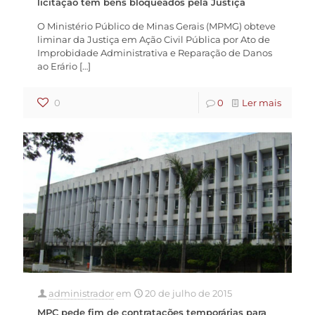
licitação têm bens bloqueados pela Justiça
O Ministério Público de Minas Gerais (MPMG) obteve
liminar da Justiça em Ação Civil Pública por Ato de
Improbidade Administrativa e Reparação de Danos
ao Erário
[…]
0
0
Ler mais
administrador
em
20 de julho de 2015
MPC pede fim de contratações temporárias para