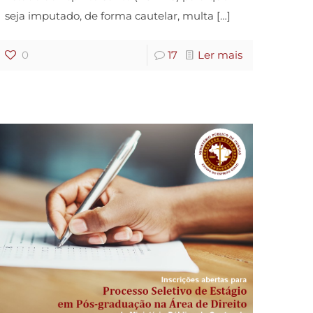
seja imputado, de forma cautelar, multa
[…]
0
17
Ler mais