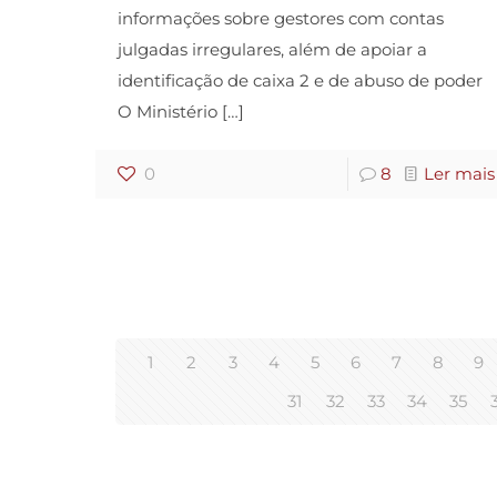
informações sobre gestores com contas
julgadas irregulares, além de apoiar a
identificação de caixa 2 e de abuso de poder
O Ministério
[…]
0
8
Ler mais
1
2
3
4
5
6
7
8
9
31
32
33
34
35