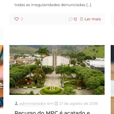
todas as irregularidades denunciadas
[…]
0
12
Ler mais
administrador
em
21 de agosto de 2018
Recurso do MPC é acatado e