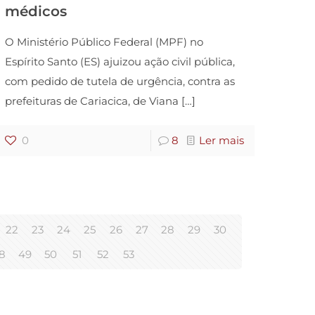
médicos
O Ministério Público Federal (MPF) no
Espírito Santo (ES) ajuizou ação civil pública,
com pedido de tutela de urgência, contra as
prefeituras de Cariacica, de Viana
[…]
0
8
Ler mais
22
23
24
25
26
27
28
29
30
8
49
50
51
52
53