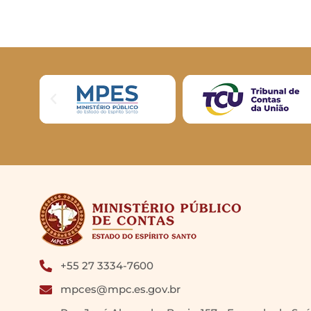
+55 27 3334-7600
mpces@mpc.es.gov.br