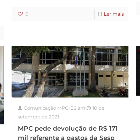
0
Ler mais
Comunicação MPC-ES
em
10 de
setembro de 2021
MPC pede devolução de R$ 171
mil referente a gastos da Sesp