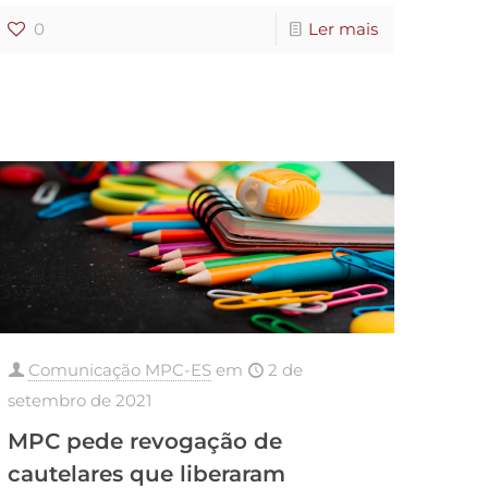
0
Ler mais
Comunicação MPC-ES
em
2 de
setembro de 2021
MPC pede revogação de
cautelares que liberaram