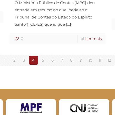
O Ministério Público de Contas (MPC) deu
entrada em recurso no qual pede ao o
Tribunal de Contas do Estado do Espírito
Santo (TCE-ES) que julgue
[…]
0
Ler mais
1
2
3
4
5
6
7
8
9
10
11
12