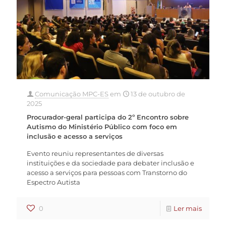
Comunicação MPC-ES
em
13 de outubro de
2025
Procurador-geral participa do 2º Encontro sobre
Autismo do Ministério Público com foco em
inclusão e acesso a serviços
Evento reuniu representantes de diversas
instituições e da sociedade para debater inclusão e
acesso a serviços para pessoas com Transtorno do
Espectro Autista
0
Ler mais