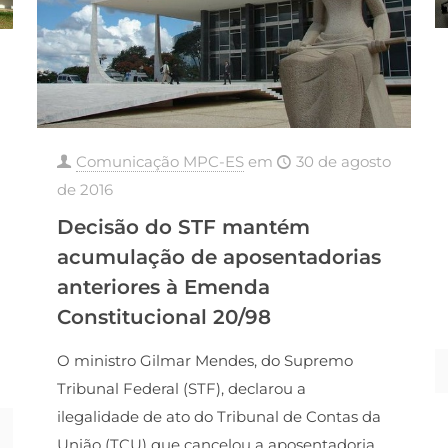
Comunicação MPC-ES
em
30 de agosto
de 2016
Decisão do STF mantém
acumulação de aposentadorias
anteriores à Emenda
Constitucional 20/98
O ministro Gilmar Mendes, do Supremo
Tribunal Federal (STF), declarou a
ilegalidade de ato do Tribunal de Contas da
União (TCU) que cancelou a aposentadoria