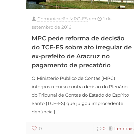
Comunicação MPC-ES
em
1 de
setembro de 2016
MPC pede reforma de decisão
do TCE-ES sobre ato irregular de
ex-prefeito de Aracruz no
pagamento de precatório
O Ministério Público de Contas (MPC)
interpôs recurso contra decisão do Plenário
do Tribunal de Contas do Estado do Espírito
Santo (TCE-ES) que julgou improcedente
denúncia
[…]
0
0
Ler mais