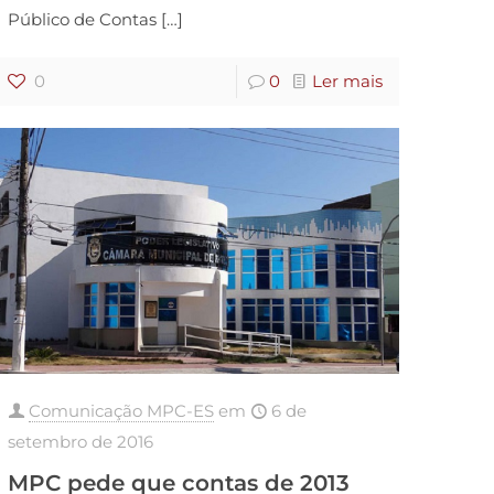
Público de Contas
[…]
0
0
Ler mais
Comunicação MPC-ES
em
6 de
setembro de 2016
MPC pede que contas de 2013