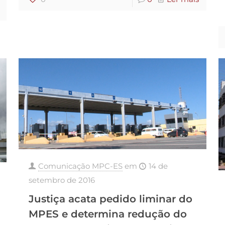
Comunicação MPC-ES
em
14 de
setembro de 2016
Justiça acata pedido liminar do
MPES e determina redução do