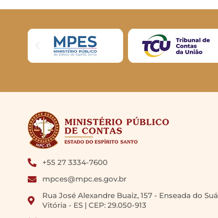
+55 27 3334-7600
mpces@mpc.es.gov.br
Rua José Alexandre Buaiz, 157 - Enseada do Suá
Vitória - ES | CEP: 29.050-913