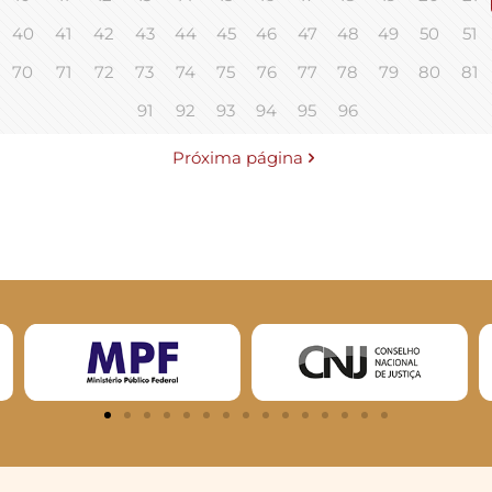
40
41
42
43
44
45
46
47
48
49
50
51
70
71
72
73
74
75
76
77
78
79
80
81
91
92
93
94
95
96
Próxima página