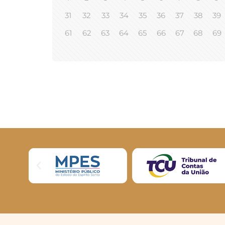
31
32
33
34
35
36
37
38
39
61
62
63
64
65
66
67
68
69