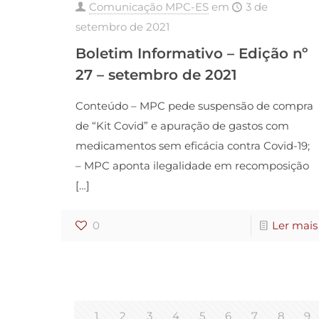
Comunicação MPC-ES
em
3 de
setembro de 2021
Boletim Informativo – Edição nº
27 – setembro de 2021
Conteúdo – MPC pede suspensão de compra
de “Kit Covid” e apuração de gastos com
medicamentos sem eficácia contra Covid-19;
– MPC aponta ilegalidade em recomposição
[…]
0
Ler mais
1
2
3
4
5
6
7
8
9