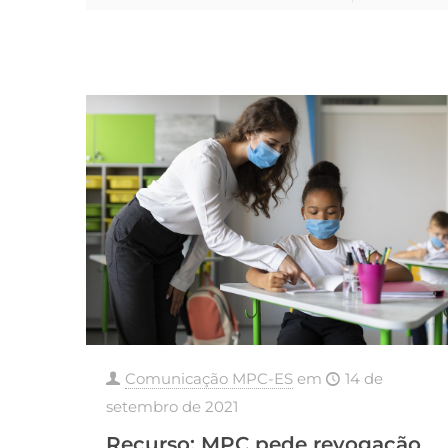
Comunicação MPC-ES
em
14 de
setembro de 2021
Recurso: MPC pede revogação