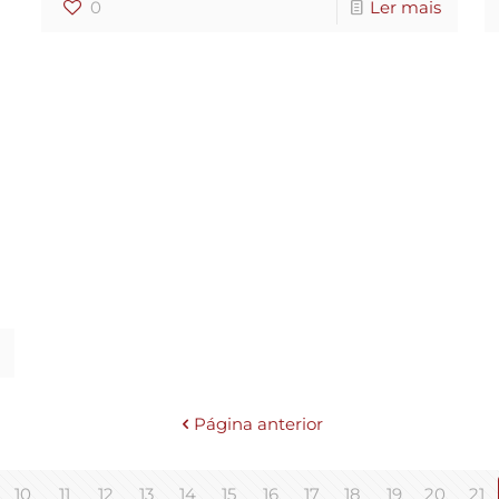
0
Ler mais
Página anterior
10
11
12
13
14
15
16
17
18
19
20
21