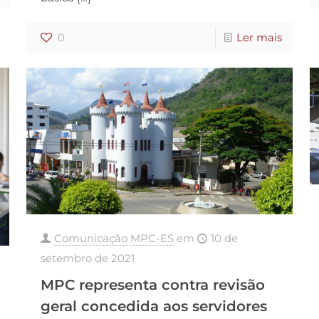
0
Ler mais
Comunicação MPC-ES
em
10 de
setembro de 2021
MPC representa contra revisão
geral concedida aos servidores