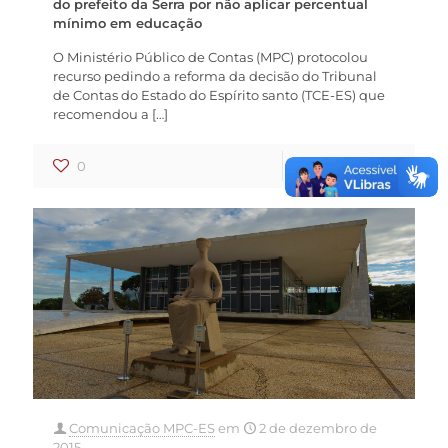
do prefeito da Serra por não aplicar percentual
mínimo em educação
O Ministério Público de Contas (MPC) protocolou
recurso pedindo a reforma da decisão do Tribunal
de Contas do Estado do Espírito santo (TCE-ES) que
recomendou a
[…]
0
0
Ler mais
Comunicação MPC-ES
em
2 de dezembro de
2015