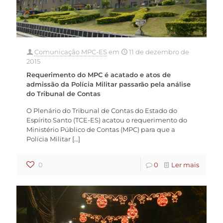
Comunicação MPC-ES
em
11 de dezembro de
2015
Requerimento do MPC é acatado e atos de
admissão da Polícia Militar passarão pela análise
do Tribunal de Contas
O Plenário do Tribunal de Contas do Estado do
Espírito Santo (TCE-ES) acatou o requerimento do
Ministério Público de Contas (MPC) para que a
Polícia Militar
[…]
0
0
Ler mais