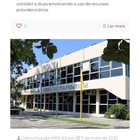
contábil e duas envolvendo o uso de recursos
previdenciários
0
Ler mais
Comunicação MPC-ES
em
7 de maio de 2025