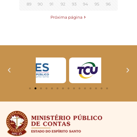
89
90
91
92
93
94
95
96
Próxima página