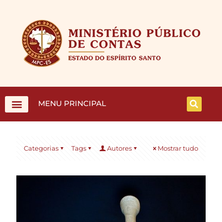
MENU PRINCIPAL
Categorias
Tags
Autores
Mostrar tudo