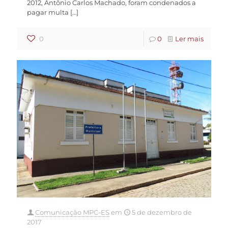
2012, Antônio Carlos Machado, foram condenados a
pagar multa
[…]
0
0
Ler mais
Comunicação MPC-ES
em
5 de dezembro de
2017