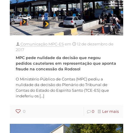
Comunicação MPC-ES
em
12 de dezembro de
2017
MPC pede nulidade da decisão que negou
pedidos cautelares em representação que aponta
fraude na concessão da Rodosol
O Ministério Público de Contas (MPC) pediu a
nulidade da decisão do Plenário do Tribunal de
Contas do Estado do Espírito Santo (TCE-ES) que
indeferiu os
[…]
0
0
Ler mais