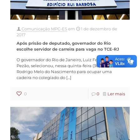
Comunicação MPC-ES
em
1 de dezembro de
2017
Após prisão de deputado, governador do Rio
escolhe servidor de carreira para vaga no TCE-RJ
O governador do Rio de Janeiro, Luiz Fernando
Pezão, selecionou, nessa quinta-feira (30), o auditor
Rodrigo Melo do Nascimento para ocupar uma
cadeira no colegiado do
[…]
0
0
Ler mais